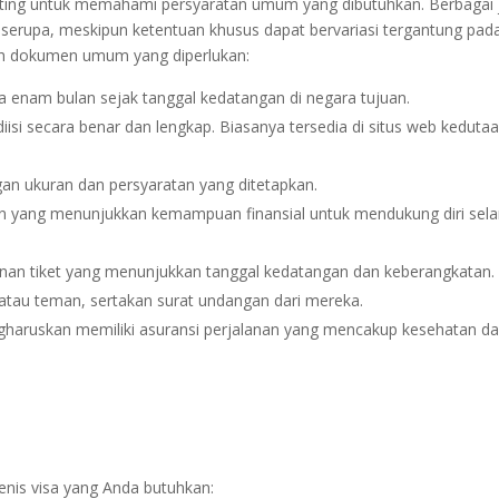
ing untuk memahami persyaratan umum yang dibutuhkan. Berbagai 
erupa, meskipun ketentuan khusus dapat bervariasi tergantung pad
lah dokumen umum yang diperlukan:
a enam bulan sejak tanggal kedatangan di negara tujuan.
diisi secara benar dan lengkap. Biasanya tersedia di situs web keduta
ngan ukuran dan persyaratan yang ditetapkan.
lain yang menunjukkan kemampuan finansial untuk mendukung diri sel
anan tiket yang menunjukkan tanggal kedatangan dan keberangkatan.
 atau teman, sertakan surat undangan dari mereka.
haruskan memiliki asuransi perjalanan yang mencakup kesehatan d
enis visa yang Anda butuhkan: