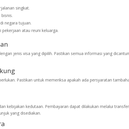
rjalanan singkat.
bisnis.
 di negara tujuan.
ti pekerjaan atau reuni keluarga.
nan
engan jenis visa yang dipilih. Pastikan semua informasi yang dicant
ukung
rlukan. Pastikan untuk memeriksa apakah ada persyaratan tambah
a dan kebijakan kedutaan. Pembayaran dapat dilakukan melalui transfe
unjuk yang disediakan.
ra