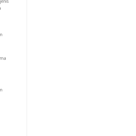
jenis
a
an
ama
an