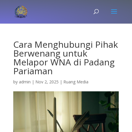
Cara Menghubungi Pihak
Berwenang untuk
Melapor WNA di Padang
Pariaman
by
admin
|
Nov 2, 2025
|
Ruang Media