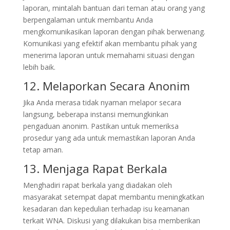
laporan, mintalah bantuan dari teman atau orang yang
berpengalaman untuk membantu Anda
mengkomunikasikan laporan dengan pihak berwenang.
Komunikasi yang efektif akan membantu pihak yang
menerima laporan untuk memahami situasi dengan
lebih baik.
12. Melaporkan Secara Anonim
Jika Anda merasa tidak nyaman melapor secara
langsung, beberapa instansi memungkinkan
pengaduan anonim. Pastikan untuk memeriksa
prosedur yang ada untuk memastikan laporan Anda
tetap aman.
13. Menjaga Rapat Berkala
Menghadiri rapat berkala yang diadakan oleh
masyarakat setempat dapat membantu meningkatkan
kesadaran dan kepedulian terhadap isu keamanan
terkait WNA. Diskusi yang dilakukan bisa memberikan