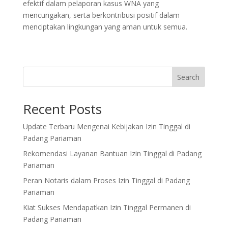
efektif dalam pelaporan kasus WNA yang
mencurigakan, serta berkontribusi positif dalam
menciptakan lingkungan yang aman untuk semua.
Search
Recent Posts
Update Terbaru Mengenai Kebijakan Izin Tinggal di
Padang Pariaman
Rekomendasi Layanan Bantuan Izin Tinggal di Padang
Pariaman
Peran Notaris dalam Proses Izin Tinggal di Padang
Pariaman
Kiat Sukses Mendapatkan Izin Tinggal Permanen di
Padang Pariaman