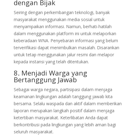
dengan Bijak
Seiring dengan perkembangan teknologi, banyak
masyarakat menggunakan media sosial untuk
menyampaikan informasi. Namun, berhati-hatilah
dalam menggunakan platform ini untuk melaporkan
keberadaan WNA. Penyebaran informasi yang belum
terverifikasi dapat menimbulkan masalah. Disarankan
untuk tetap menggunakan jalur resmi dan melapor
kepada instansi yang telah ditentukan.
8. Menjadi Warga yang
Bertanggung Jawab
Sebagai warga negara, partisipasi dalam menjaga
keamanan lingkungan adalah tanggung jawab kita
bersama. Selalu waspada dan aktif dalam memberikan
laporan merupakan langkah positif dalam menjaga
ketertiban masyarakat. Keterlibatan Anda dapat
berkontribusi pada lingkungan yang lebih aman bagi
seluruh masyarakat.