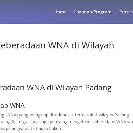
Home
Layanan/Program
Proses
 Keberadaan WNA di Wilayah
eradaan WNA di Wilayah Padang
nap WNA
ng (WNA) yang menginap di Indonesia, termasuk di wilayah Padang
ntang Keimigrasian, siapa pun yang mengetahui keberadaan WNA wa
kasi pelanggaran terhadap hukum.