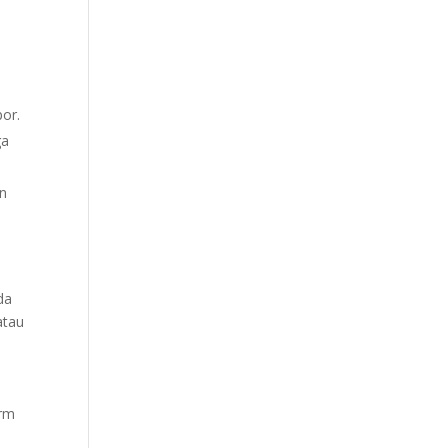
por.
ga
an
da
atau
orm