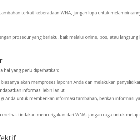
i tambahan terkait keberadaan WNA, jangan lupa untuk melampirkann
engan prosedur yang berlaku, baik melalui online, pos, atau langsung
r
 hal yang perlu diperhatikan:
g biasanya akan memproses laporan Anda dan melakukan penyelidika
dapatkan informasi lebih lanjut.
ngi Anda untuk memberikan informasi tambahan, berikan informasi y
da melihat tindakan mencurigakan dari WNA, jangan ragu untuk melap
ektif