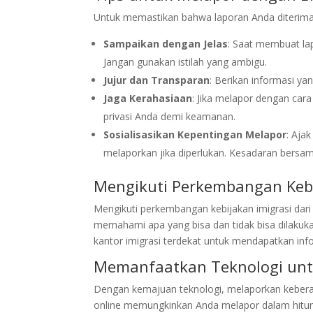
Untuk memastikan bahwa laporan Anda diterima d
Sampaikan dengan Jelas
: Saat membuat la
Jangan gunakan istilah yang ambigu.
Jujur dan Transparan
: Berikan informasi ya
Jaga Kerahasiaan
: Jika melapor dengan cara
privasi Anda demi keamanan.
Sosialisasikan Kepentingan Melapor
: Aja
melaporkan jika diperlukan. Kesadaran bersa
Mengikuti Perkembangan Kebi
Mengikuti perkembangan kebijakan imigrasi dar
memahami apa yang bisa dan tidak bisa dilakuk
kantor imigrasi terdekat untuk mendapatkan infor
Memanfaatkan Teknologi un
Dengan kemajuan teknologi, melaporkan keberad
online memungkinkan Anda melapor dalam hitu