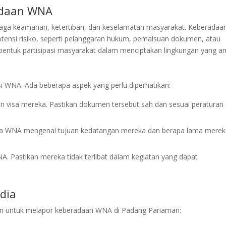
adaan WNA
aga keamanan, ketertiban, dan keselamatan masyarakat. Keberadaa
tensi risiko, seperti pelanggaran hukum, pemalsuan dokumen, atau
h bentuk partisipasi masyarakat dalam menciptakan lingkungan yang a
i WNA. Ada beberapa aspek yang perlu diperhatikan:
dan visa mereka. Pastikan dokumen tersebut sah dan sesuai peraturan
da WNA mengenai tujuan kedatangan mereka dan berapa lama mere
NA. Pastikan mereka tidak terlibat dalam kegiatan yang dapat
dia
an untuk melapor keberadaan WNA di Padang Pariaman: