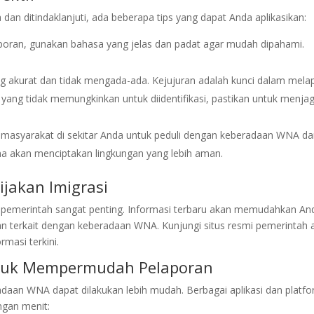
an ditindaklanjuti, ada beberapa tips yang dapat Anda aplikasikan:
poran, gunakan bahasa yang jelas dan padat agar mudah dipahami.
ng akurat dan tidak mengada-ada. Kejujuran adalah kunci dalam mela
 yang tidak memungkinkan untuk diidentifikasi, pastikan untuk menja
k masyarakat di sekitar Anda untuk peduli dengan keberadaan WNA d
ma akan menciptakan lingkungan yang lebih aman.
jakan Imigrasi
i pemerintah sangat penting. Informasi terbaru akan memudahkan An
an terkait dengan keberadaan WNA. Kunjungi situs resmi pemerintah 
masi terkini.
tuk Mempermudah Pelaporan
aan WNA dapat dilakukan lebih mudah. Berbagai aplikasi dan platf
ngan menit: