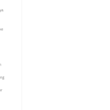
ya.
 ke
n
ang
or